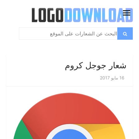
تخطي
إلى
فتح
المحتوى
القائمة
بحث
بحث
عن:
شعار جوجل كروم
16 مايو 2017