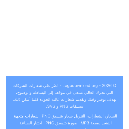
German
© 2026 - Logodownload.org - اعثر على شعارات الشركات
Hindi
التي تحرك العالم. نسعى في موقعنا إلى البساطة والوضوح،
بهدف توفير وقتك وتقديم شعارات عالية الجودة كلما أمكن ذلك.
Chinese
تنسيقات PNG و SVG.
Italian
الشعار، الشعارات، التنزيل
شعار بتنسيق PNG
شعارات متجهة
Japanese
النشيد بصيغة MP3
صورة بتنسيق PNG
اختبار الطباعة
Portuguese