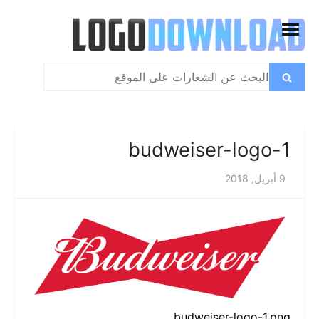
تخطي
إلى
فتح
المحتوى
القائمة
بحث
بحث
عن:
budweiser-logo-1
9 أبريل, 2018
budweiser-logo-1.png