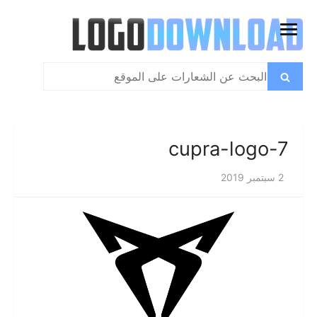
تخطي
إلى
فتح
المحتوى
القائمة
بحث
بحث
عن:
cupra-logo-7
2 سبتمبر 2019