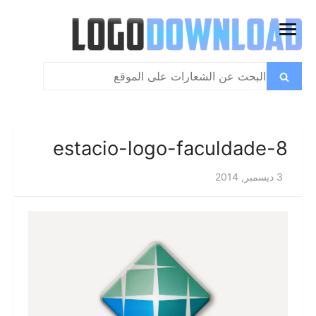
تخطي
إلى
فتح
المحتوى
القائمة
بحث
بحث
عن:
estacio-logo-faculdade-8
3 ديسمبر, 2014