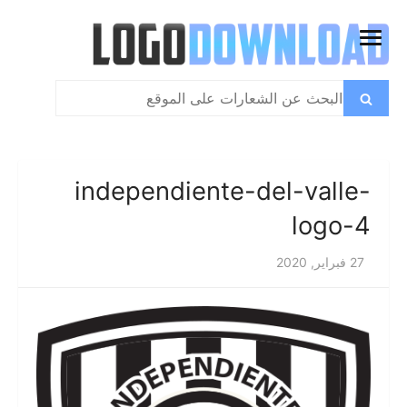
تخطي
إلى
فتح
المحتوى
القائمة
بحث
بحث
عن:
independiente-del-valle-
logo-4
27 فبراير, 2020