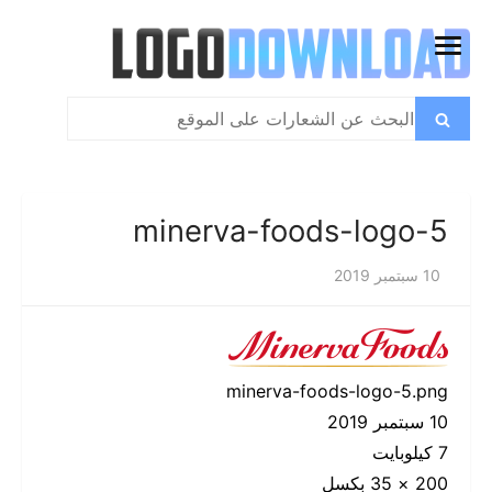
تخطي
إلى
فتح
المحتوى
القائمة
بحث
بحث
عن:
minerva-foods-logo-5
10 سبتمبر 2019
minerva-foods-logo-5.png
10 سبتمبر 2019
7 كيلوبايت
200 × 35 بكسل