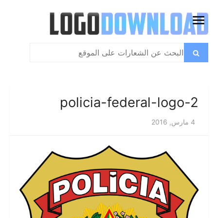
تخطي
إلى
فتح
المحتوى
القائمة
بحث
بحث
عن:
policia-federal-logo-2
4 مارس, 2016