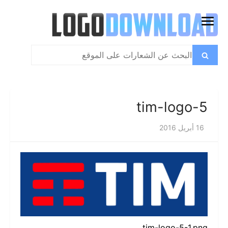
تخطي
إلى
فتح
المحتوى
القائمة
بحث
بحث
عن:
tim-logo-5
16 أبريل 2016
tim-logo-5-1.png