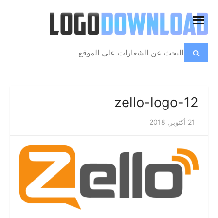
تخطي
إلى
فتح
المحتوى
القائمة
بحث
بحث
عن:
zello-logo-12
21 أكتوبر, 2018