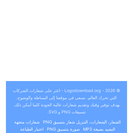
German
© 2026 - Logodownload.org - اعثر على شعارات الشركات
Hindi
التي تحرك العالم. نسعى في موقعنا إلى البساطة والوضوح،
بهدف توفير وقتك وتقديم شعارات عالية الجودة كلما أمكن ذلك.
Chinese
تنسيقات PNG و SVG.
Italian
الشعار، الشعارات، التنزيل
شعار بتنسيق PNG
شعارات متجهة
Japanese
النشيد بصيغة MP3
صورة بتنسيق PNG
اختبار الطباعة